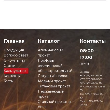
Главная
Каталог
Контакты
Продукция
Алюминиевый
08:00 -
Вопрос-ответ
прокат
17:00
О компании
Профиль
пн-пт
Статьи
алюминиевый
Калькулятор
общестроительный
Velcom:
Контакты
Латунный прокат
+375 (29) 690-55-95
+375 (29) 687-05-33
Госты
Медный прокат
+375 (44) 535-07-85
Титановый прокат
MTC:
+375 (29) 708-55-
95
Нержавеющий
Тел:
+375 (17) 555-00-
прокат
30
Стальной прокат и
Факс:
+375 (177) 94-
07-49
сталь