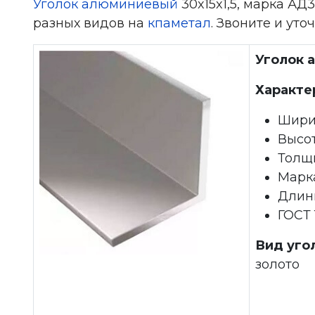
Уголок алюминиевый
30x15x1,5, марка АД
разных видов на
кпаметал
. Звоните и уто
Уголок а
Характе
Шири
Высот
Толщи
Марк
Длинн
ГОСТ 
Вид уго
золото