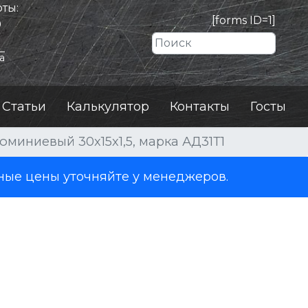
ты:
[forms ID=1]
0
Искать
а
Статьи
Калькулятор
Контакты
Госты
юминиевый 30x15x1,5, марка АД31Т1
ные цены уточняйте у менеджеров.