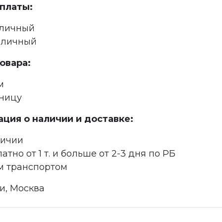
платы:
аличный
аличный
овара:
м
зницу
ция о наличии и доставке:
личии
атно от 1 т. и больше от 2-3 дня по РБ
м транспортом
и, Москва