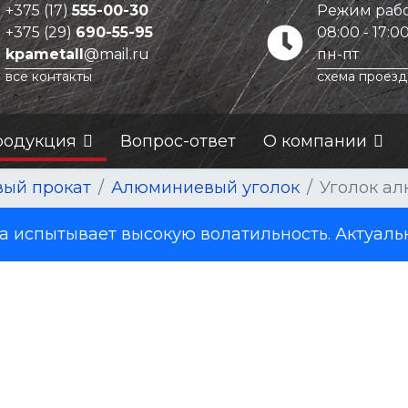
+375 (17)
555-00-30
Режим рабо
+375 (29)
690-55-95
08:00 - 17:0
kpametall
@mail.ru
пн-пт
все контакты
схема проезд
родукция
Вопрос-ответ
О компании
ый прокат
Алюминиевый уголок
Уголок ал
испытывает высокую волатильность. Актуаль