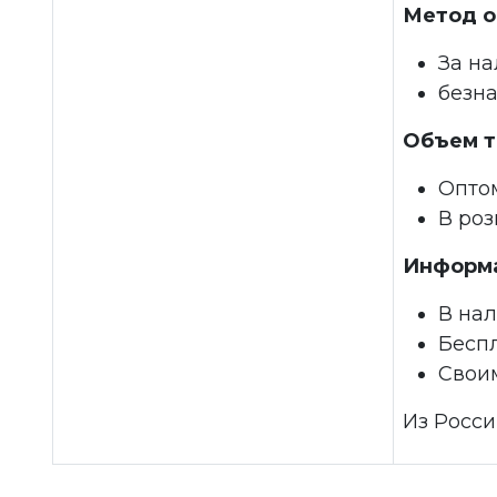
Метод о
За н
безн
Объем т
Опто
В ро
Информа
В на
Беспл
Свои
Из Росси