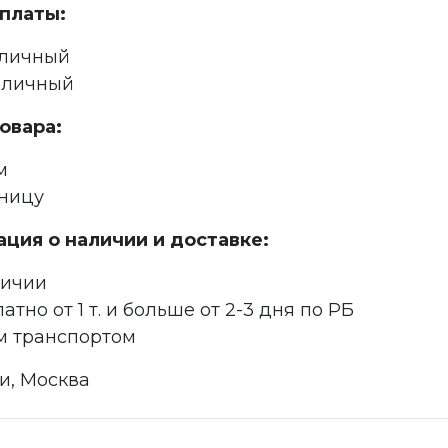
платы:
аличный
аличный
овара:
м
зницу
ция о наличии и доставке:
личии
атно от 1 т. и больше от 2-3 дня по РБ
м транспортом
и, Москва