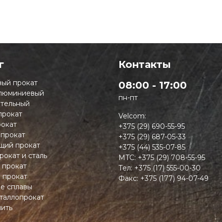
г
Контакты
ый прокат
08:00 - 17:00
люминиевый
пн-пт
тельный
прокат
Velcom:
окат
+375 (29) 690-55-95
 прокат
+375 (29) 687-05-33
ий прокат
+375 (44) 535-07-85
рокат и сталь
MTC:
+375 (29) 708-55-95
 прокат
Тел:
+375 (17) 555-00-30
 прокат
Факс:
+375 (177) 94-07-49
ие сплавы
таллопрокат
пить