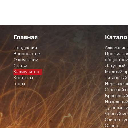
Главная
Катало
Продукция
Алюминиев
Вопрос-ответ
Профиль а
О компании
общестрои
Статьи
Латунный 
Калькулятор
Медный пр
Контакты
Титановый
Госты
Нержавеющ
Стальной п
Бронзовый
Никелевый
Тугоплавк
Чёрный ме
Свинец ку
Олово