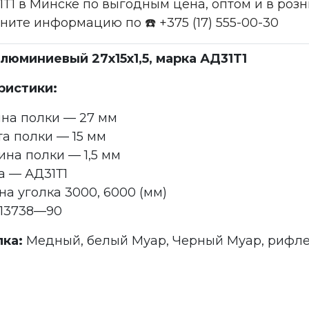
31Т1 в Минске по выгодным цена, оптом и в ро
чните информацию по ☎️ +375 (17) 555-00-30
люминиевый 27x15x1,5, марка АД31Т1
ристики:
на полки — 27 мм
а полки — 15 мм
на полки — 1,5 мм
а — АД31Т1
а уголка 3000, 6000 (мм)
 13738—90
лка:
Медный, белый Муар, Черный Муар, рифле