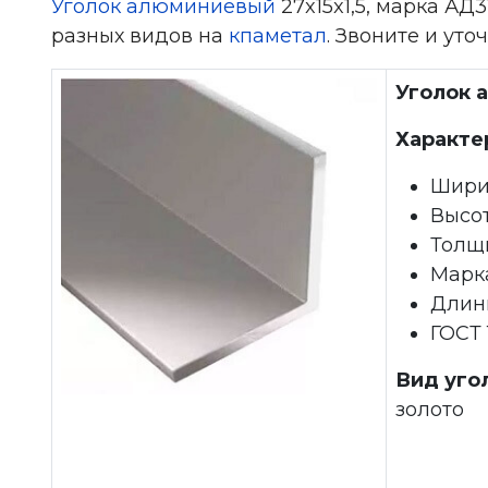
Уголок алюминиевый
27x15x1,5, марка АД
разных видов на
кпаметал
. Звоните и уто
Уголок а
Характе
Шири
Высот
Толщи
Марк
Длинн
ГОСТ
Вид уго
золото