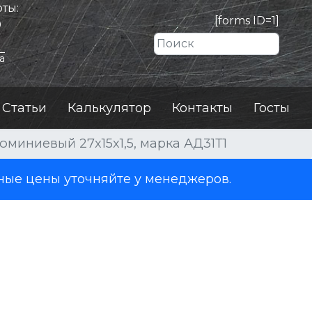
ты:
[forms ID=1]
0
Искать
а
Статьи
Калькулятор
Контакты
Госты
юминиевый 27x15x1,5, марка АД31Т1
ные цены уточняйте у менеджеров.