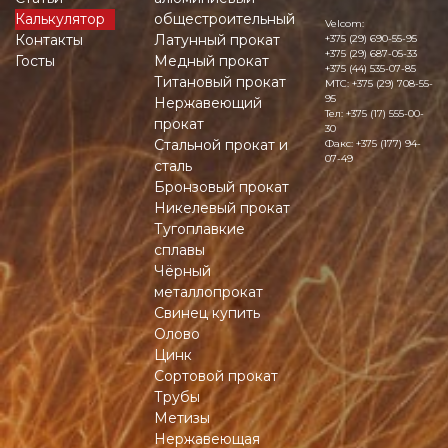
Калькулятор
общестроительный
Velcom:
Контакты
Латунный прокат
+375 (29) 690-55-95
+375 (29) 687-05-33
Госты
Медный прокат
+375 (44) 535-07-85
Титановый прокат
MTC:
+375 (29) 708-55-
95
Нержавеющий
Тел:
+375 (17) 555-00-
прокат
30
Стальной прокат и
Факс:
+375 (177) 94-
07-49
сталь
Бронзовый прокат
Никелевый прокат
Тугоплавкие
сплавы
Чёрный
металлопрокат
Свинец купить
Олово
Цинк
Сортовой прокат
Трубы
Метизы
Нержавеющая