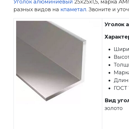
Уголок алюминиевый
25x25x1,5, марка АМ
разных видов на
кпаметал
. Звоните и уто
Уголок 
Характе
Шири
Высот
Толщи
Марк
Длинн
ГОСТ
Вид уго
золото