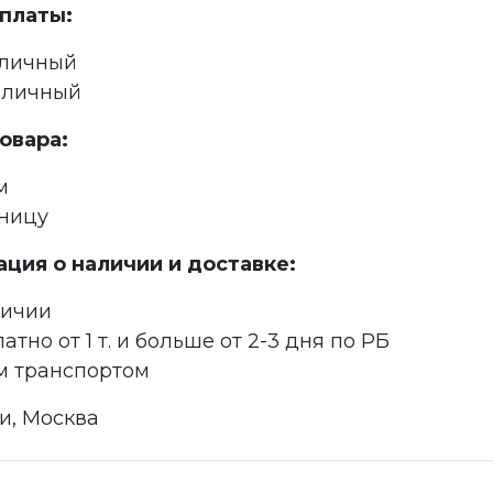
платы:
аличный
аличный
овара:
м
зницу
ция о наличии и доставке:
личии
атно от 1 т. и больше от 2-3 дня по РБ
м транспортом
и, Москва