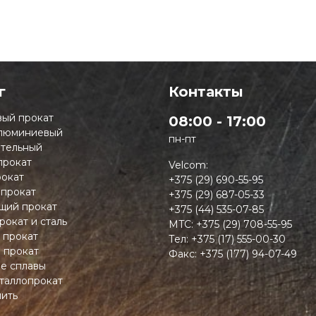
г
Контакты
ый прокат
08:00 - 17:00
люминиевый
пн-пт
тельный
прокат
Velcom:
окат
+375 (29) 690-55-95
 прокат
+375 (29) 687-05-33
ий прокат
+375 (44) 535-07-85
рокат и сталь
MTC:
+375 (29) 708-55-95
 прокат
Тел:
+375 (17) 555-00-30
 прокат
Факс:
+375 (177) 94-07-49
ие сплавы
таллопрокат
пить