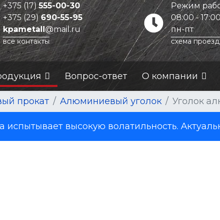
+375 (17)
555-00-30
Режим рабо
+375 (29)
690-55-95
08:00 - 17:0
kpametall
@mail.ru
пн-пт
все контакты
схема проезд
родукция
Вопрос-ответ
О компании
ый прокат
Алюминиевый уголок
Уголок ал
испытывает высокую волатильность. Актуаль