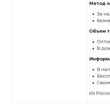
Метод о
За н
безн
Объем т
Опто
В ро
Информа
В на
Беспл
Свои
Из Росси