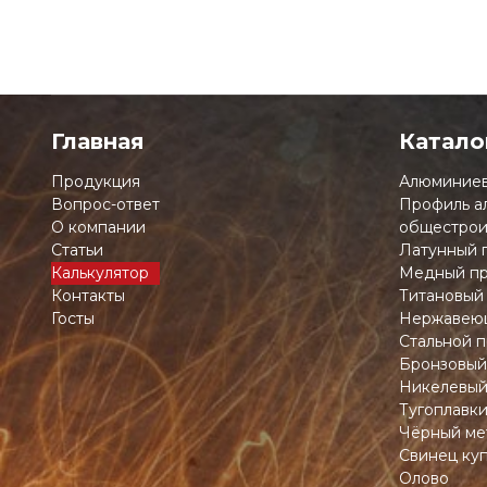
Главная
Катало
Продукция
Алюминиев
Вопрос-ответ
Профиль а
О компании
общестрои
Статьи
Латунный 
Калькулятор
Медный пр
Контакты
Титановый
Госты
Нержавеющ
Стальной п
Бронзовый
Никелевый
Тугоплавк
Чёрный ме
Свинец ку
Олово