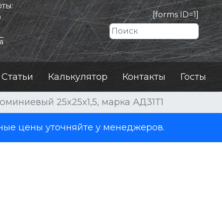
ты:
[forms ID=1]
0
Искать
а
Статьи
Калькулятор
Контакты
Госты
юминиевый 25x25x1,5, марка АД31Т1
ные цены уточняйте у менеджеров.