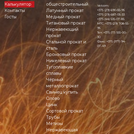
Калькулятор
общестроительный
Velcom:
Контакты
Латунный прокат
+375 (29) 690-55-95
+375 (29) 687-05-33
Госты
Медный прокат
+375 (44) 535-07-85
Титановый прокат
MTC:
+375 (29) 708-55-
95
Нержавеющий
Тел:
+375 (17) 555-00-
прокат
30
Стальной прокат и
Факс:
+375 (177) 94-
07-49
сталь
Бронзовый прокат
Никелевый прокат
Тугоплавкие
сплавы
Чёрный
металлопрокат
Свинец купить
Олово
Цинк
Сортовой прокат
Трубы
Метизы
Нержавеющая