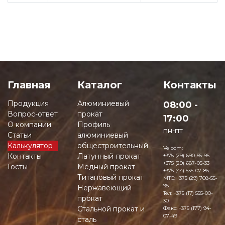
Главная
Каталог
Контакты
Продукция
Алюминиевый
08:00 -
Вопрос-ответ
прокат
17:00
О компании
Профиль
пн-пт
Статьи
алюминиевый
Калькулятор
общестроительный
Velcom:
Контакты
Латунный прокат
+375 (29) 690-55-95
+375 (29) 687-05-33
Госты
Медный прокат
+375 (44) 535-07-85
Титановый прокат
MTC:
+375 (29) 708-55-
95
Нержавеющий
Тел:
+375 (17) 555-00-
прокат
30
Стальной прокат и
Факс:
+375 (177) 94-
07-49
сталь