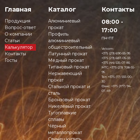
Главная
Каталог
Контакты
Продукция
Алюминиевый
08:00 -
Вопрос-ответ
прокат
17:00
О компании
Профиль
пн-пт
Статьи
алюминиевый
Калькулятор
общестроительный
Velcom:
Контакты
Латунный прокат
+375 (29) 690-55-95
+375 (29) 687-05-33
Госты
Медный прокат
+375 (44) 535-07-85
Титановый прокат
MTC:
+375 (29) 708-55-
95
Нержавеющий
Тел:
+375 (17) 555-00-
прокат
30
Стальной прокат и
Факс:
+375 (177) 94-
07-49
сталь
Бронзовый прокат
Никелевый прокат
Тугоплавкие
сплавы
Чёрный
металлопрокат
Свинец купить