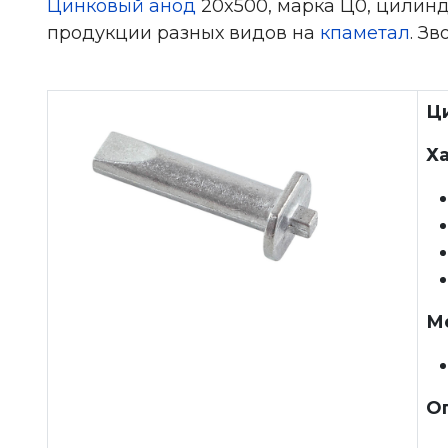
Цинковый анод
20x500, марка Ц0, цилинд
продукции разных видов на
кпаметал
. З
Ц
Х
М
О