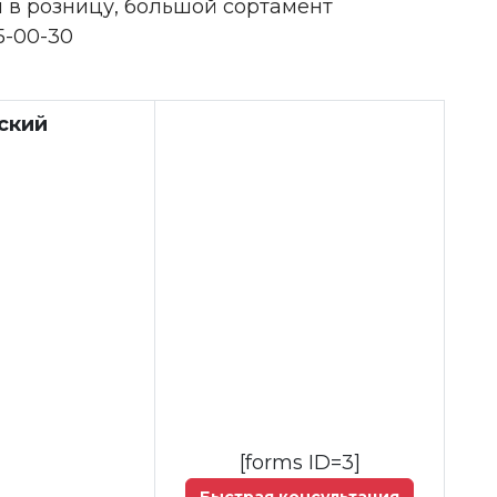
 в розницу, большой сортамент
5-00-30
ский
[forms ID=3]