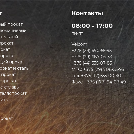
г
Контакты
ый прокат
08:00 - 17:00
люминиевый
пн-пт
тельный
прокат
Velcom:
окат
+375 (29) 690-55-95
 прокат
+375 (29) 687-05-33
ий прокат
+375 (44) 535-07-85
рокат и сталь
MTC:
+375 (29) 708-55-95
 прокат
Тел:
+375 (17) 555-00-30
 прокат
Факс:
+375 (177) 94-07-49
ие сплавы
таллопрокат
пить
прокат