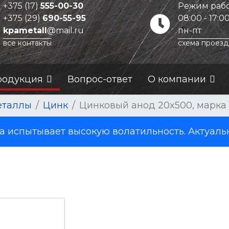
+375 (17)
555-00-30
Режим рабо
+375 (29)
690-55-95
08:00 - 17:0
kpametall
@mail.ru
пн-пт
все контакты
схема проезд
родукция
Вопрос-ответ
О компании
еталлы
Цинк
Цинковый анод 20x500, марка
испытывает высокую волатильность. Актуаль