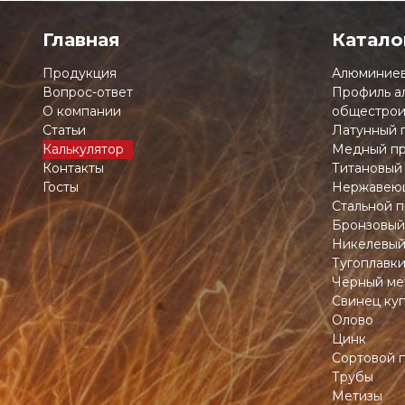
Главная
Катало
Продукция
Алюминиев
Вопрос-ответ
Профиль а
О компании
общестрои
Статьи
Латунный 
Калькулятор
Медный пр
Контакты
Титановый
Госты
Нержавеющ
Стальной п
Бронзовый
Никелевый
Тугоплавк
Чёрный ме
Свинец ку
Олово
Цинк
Сортовой 
Трубы
Метизы