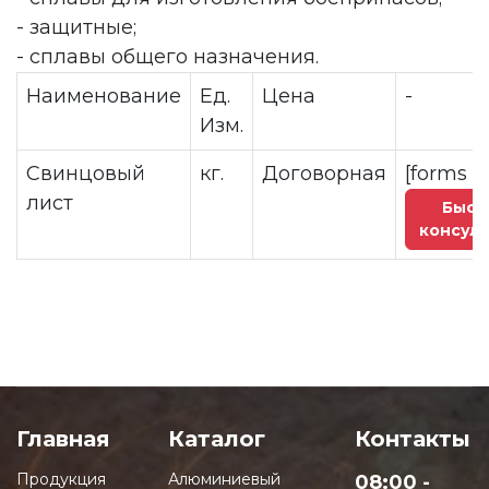
- защитные;
- сплавы общего назначения.
Наименование
Ед.
Цена
-
Изм.
Свинцовый
кг.
Договорная
[forms I
лист
Быст
консуль
Главная
Каталог
Контакты
Продукция
Алюминиевый
08:00 -