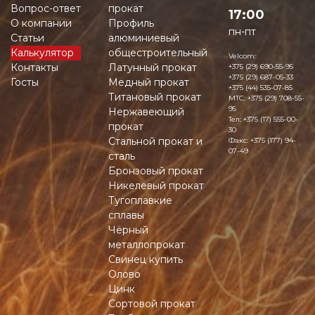
Вопрос-ответ
прокат
17:00
О компании
Профиль
пн-пт
Статьи
алюминиевый
Калькулятор
общестроительный
Velcom:
Контакты
Латунный прокат
+375 (29) 690-55-95
+375 (29) 687-05-33
Госты
Медный прокат
+375 (44) 535-07-85
Титановый прокат
MTC:
+375 (29) 708-55-
95
Нержавеющий
Тел:
+375 (17) 555-00-
прокат
30
Стальной прокат и
Факс:
+375 (177) 94-
07-49
сталь
Бронзовый прокат
Никелевый прокат
Тугоплавкие
сплавы
Чёрный
металлопрокат
Свинец купить
Олово
Цинк
Сортовой прокат