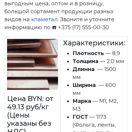
выгодным цена, оптом и в розницу,
большой сортамент продукции разных
видов на
кпаметал
. Звоните и уточните
информацию по ☎️ +375 (17) 555-00-30
Характеристики:
Плотность
— 8,9
Толщина
— 2.0 мм
Длинна
— 1500
мм
Ширина
— 600
мм
Цена BYN: от
Марка
— М1, М2,
49.13 руб/кг
М3
(Цены
ГОСТ
— 1173
указаны без
(Фольга, ленты,
НДС)