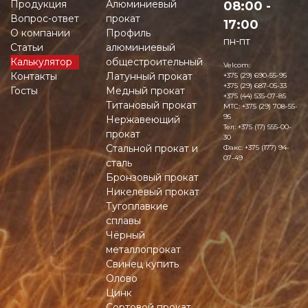
Продукция
Алюминиевый
08:00 -
Вопрос-ответ
прокат
17:00
О компании
Профиль
пн-пт
Статьи
алюминиевый
Калькулятор
общестроительный
Velcom:
Контакты
Латунный прокат
+375 (29) 690-55-95
+375 (29) 687-05-33
Госты
Медный прокат
+375 (44) 535-07-85
Титановый прокат
MTC:
+375 (29) 708-55-
95
Нержавеющий
Тел:
+375 (17) 555-00-
прокат
30
Стальной прокат и
Факс:
+375 (177) 94-
07-49
сталь
Бронзовый прокат
Никелевый прокат
Тугоплавкие
сплавы
Чёрный
металлопрокат
Свинец купить
Олово
Цинк
Сортовой прокат