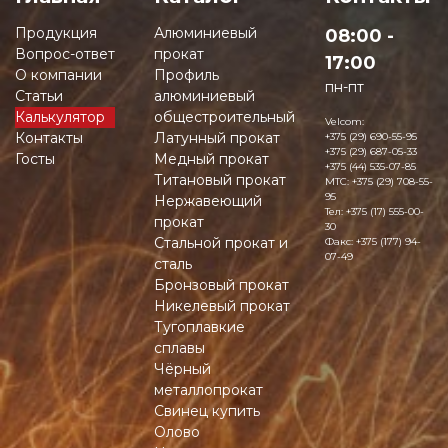
Продукция
Алюминиевый
08:00 -
Вопрос-ответ
прокат
17:00
О компании
Профиль
пн-пт
Статьи
алюминиевый
Калькулятор
общестроительный
Velcom:
Контакты
Латунный прокат
+375 (29) 690-55-95
+375 (29) 687-05-33
Госты
Медный прокат
+375 (44) 535-07-85
Титановый прокат
MTC:
+375 (29) 708-55-
95
Нержавеющий
Тел:
+375 (17) 555-00-
прокат
30
Стальной прокат и
Факс:
+375 (177) 94-
07-49
сталь
Бронзовый прокат
Никелевый прокат
Тугоплавкие
сплавы
Чёрный
металлопрокат
Свинец купить
Олово