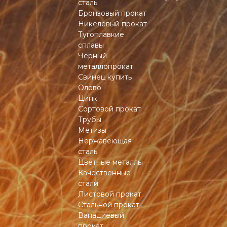
сталь
Бронзовый прокат
Никелевый прокат
Тугоплавкие
сплавы
Чёрный
металлопрокат
Свинец купить
Олово
Цинк
Сортовой прокат
Трубы
Метизы
Нержавеющая
сталь
Цветные металлы
Качественные
стали
Листовой прокат
Стальной прокат
Ванадиевый
прокат