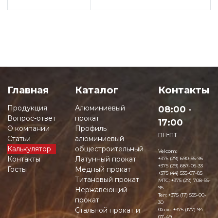
Главная
Каталог
Контакты
Продукция
Алюминиевый
08:00 -
Вопрос-ответ
прокат
17:00
О компании
Профиль
пн-пт
Статьи
алюминиевый
Калькулятор
общестроительный
Velcom:
Контакты
Латунный прокат
+375 (29) 690-55-95
+375 (29) 687-05-33
Госты
Медный прокат
+375 (44) 535-07-85
Титановый прокат
MTC:
+375 (29) 708-55-
95
Нержавеющий
Тел:
+375 (17) 555-00-
прокат
30
Стальной прокат и
Факс:
+375 (177) 94-
07-49