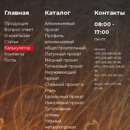
Главная
Каталог
Контакты
Продукция
Алюминиевый
08:00 -
Вопрос-ответ
прокат
17:00
О компании
Профиль
пн-пт
Статьи
алюминиевый
Калькулятор
общестроительный
Velcom:
Контакты
Латунный прокат
+375 (29) 690-55-95
+375 (29) 687-05-33
Госты
Медный прокат
+375 (44) 535-07-85
Титановый прокат
MTC:
+375 (29) 708-55-
95
Нержавеющий
Тел:
+375 (17) 555-00-
прокат
30
Стальной прокат и
Факс:
+375 (177) 94-
07-49
сталь
Бронзовый прокат
Никелевый прокат
Тугоплавкие
сплавы
Чёрный
металлопрокат