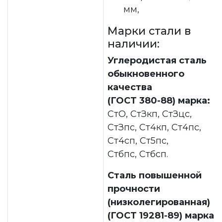
мм,
Марки стали в
наличии:
Углеродистая сталь
обыкновенного
качества
(ГОСТ 380-88) марка:
СтО, СтЗкп, СтЗцс,
СтЗпс, Ст4кп, Ст4пс,
Ст4сп, Ст5пс,
Стбпс, Стбсп.
Сталь повышенной
прочности
(низколегированная)
(ГОСТ 19281-89) марка: