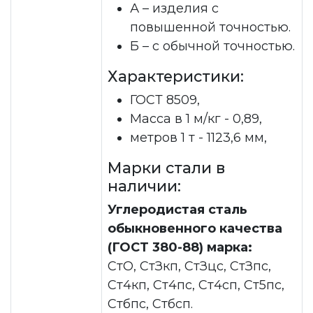
А – изделия с
повышенной точностью.
Б – с обычной точностью.
Характеристики:
ГОСТ 8509,
Масса в 1 м/кг - 0,89,
метров 1 т - 1123,6 мм,
Марки стали в
наличии:
Углеродистая сталь
обыкновенного качества
(ГОСТ 380-88) марка:
СтО, СтЗкп, СтЗцс, СтЗпс,
Ст4кп, Ст4пс, Ст4сп, Ст5пс,
Стбпс, Стбсп.