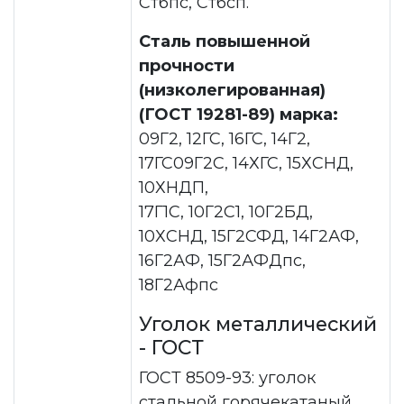
Стбпс, Стбсп.
Сталь повышенной
прочности
(низколегированная)
(ГОСТ 19281-89) марка:
09Г2, 12ГС, 16ГС, 14Г2,
17ГС09Г2С, 14ХГС, 15ХСНД,
10ХНДП,
17Г1С, 10Г2С1, 10Г2БД,
10ХСНД, 15Г2СФД, 14Г2АФ,
16Г2АФ, 15Г2АФДпс,
18Г2Афпс
Уголок металлический
- ГОСТ
ГОСТ 8509-93: уголок
стальной горячекатаный