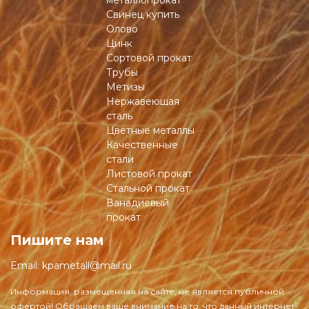
металлопрокат
Свинец купить
Олово
Цинк
Сортовой прокат
Трубы
Метизы
Нержавеющая
сталь
Цветные металлы
Качественные
стали
Листовой прокат
Стальной прокат
Ванадиевый
прокат
Пишите нам
Email:
kpametall@mail.ru