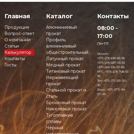
Главная
Каталог
Контакты
Продукция
Алюминиевый
08:00 -
Вопрос-ответ
прокат
17:00
О компании
Профиль
пн-пт
Статьи
алюминиевый
Калькулятор
общестроительный
Velcom:
Контакты
Латунный прокат
+375 (29) 690-55-95
+375 (29) 687-05-33
Госты
Медный прокат
+375 (44) 535-07-85
Титановый прокат
MTC:
+375 (29) 708-55-
95
Нержавеющий
Тел:
+375 (17) 555-00-
прокат
30
Стальной прокат и
Факс:
+375 (177) 94-
07-49
сталь
Бронзовый прокат
Никелевый прокат
Тугоплавкие
сплавы
Чёрный