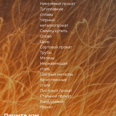
Никелевый прокат
Тугоплавкие
сплавы
Чёрный
металлопрокат
Свинец купить
Олово
Цинк
Сортовой прокат
Трубы
Метизы
Нержавеющая
сталь
Цветные металлы
Качественные
стали
Листовой прокат
Стальной прокат
Ванадиевый
прокат
Пишите нам