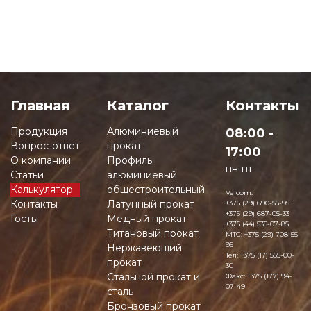
Главная
Каталог
Контакты
Продукция
Алюминиевый
08:00 -
Вопрос-ответ
прокат
17:00
О компании
Профиль
пн-пт
Статьи
алюминиевый
Калькулятор
общестроительный
Velcom:
Контакты
Латунный прокат
+375 (29) 690-55-95
+375 (29) 687-05-33
Госты
Медный прокат
+375 (44) 535-07-85
Титановый прокат
MTC:
+375 (29) 708-55-
95
Нержавеющий
Тел:
+375 (17) 555-00-
прокат
30
Стальной прокат и
Факс:
+375 (177) 94-
07-49
сталь
Бронзовый прокат