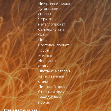
Никелевый прокат
Тугоплавкие
сплавы
Чёрный
металлопрокат
Свинец купить
Олово
Цинк
Сортовой прокат
Трубы
Метизы
Нержавеющая
сталь
Цветные металлы
Качественные
стали
Листовой прокат
Стальной прокат
Ванадиевый
прокат
Пишите нам