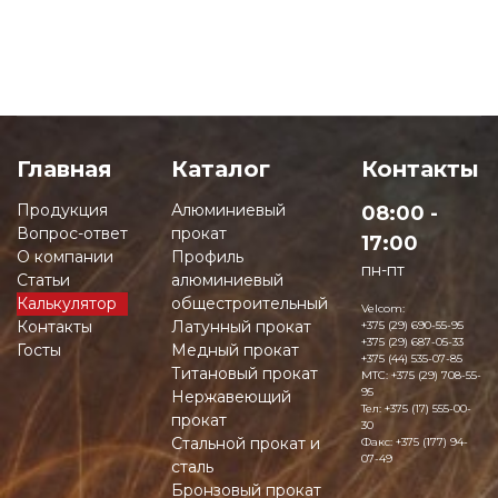
Главная
Каталог
Контакты
Продукция
Алюминиевый
08:00 -
Вопрос-ответ
прокат
17:00
О компании
Профиль
пн-пт
Статьи
алюминиевый
Калькулятор
общестроительный
Velcom:
Контакты
Латунный прокат
+375 (29) 690-55-95
+375 (29) 687-05-33
Госты
Медный прокат
+375 (44) 535-07-85
Титановый прокат
MTC:
+375 (29) 708-55-
95
Нержавеющий
Тел:
+375 (17) 555-00-
прокат
30
Стальной прокат и
Факс:
+375 (177) 94-
07-49
сталь
Бронзовый прокат