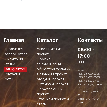
Главная
Каталог
Контакты
Продукция
Алюминиевый
08:00 -
Вопрос-ответ
прокат
17:00
О компании
Профиль
пн-пт
Статьи
алюминиевый
Калькулятор
общестроительный
Velcom:
Контакты
Латунный прокат
+375 (29) 690-55-95
+375 (29) 687-05-33
Госты
Медный прокат
+375 (44) 535-07-85
Титановый прокат
MTC:
+375 (29) 708-55-
95
Нержавеющий
Тел:
+375 (17) 555-00-
прокат
30
Стальной прокат и
Факс:
+375 (177) 94-
07-49
сталь