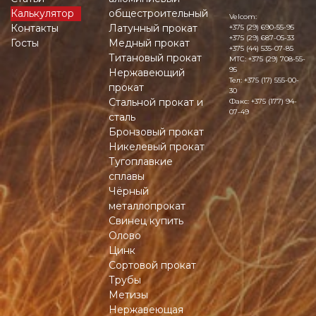
Калькулятор
общестроительный
Velcom:
Контакты
Латунный прокат
+375 (29) 690-55-95
+375 (29) 687-05-33
Госты
Медный прокат
+375 (44) 535-07-85
Титановый прокат
MTC:
+375 (29) 708-55-
95
Нержавеющий
Тел:
+375 (17) 555-00-
прокат
30
Стальной прокат и
Факс:
+375 (177) 94-
07-49
сталь
Бронзовый прокат
Никелевый прокат
Тугоплавкие
сплавы
Чёрный
металлопрокат
Свинец купить
Олово
Цинк
Сортовой прокат
Трубы
Метизы
Нержавеющая