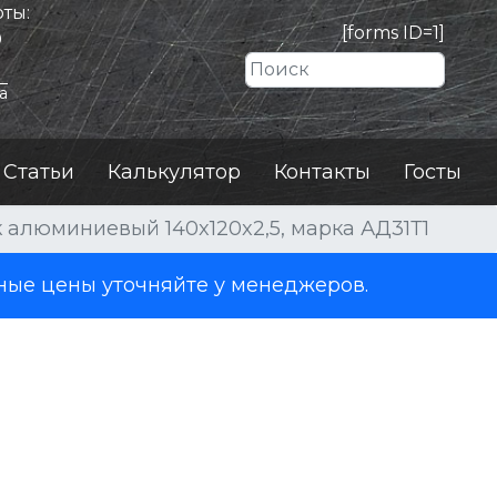
ты:
[forms ID=1]
0
Искать
а
Статьи
Калькулятор
Контакты
Госты
 алюминиевый 140x120x2,5, марка АД31Т1
ные цены уточняйте у менеджеров.