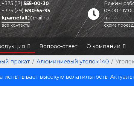
+375 (17)
555-00-30
Режим рабо
+375 (29)
690-55-95
08:00 - 17:0
kpametall
@mail.ru
пн-пт
все контакты
схема проезд
родукция
Вопрос-ответ
О компании
ый прокат
Алюминиевый уголок 140
Уголок
испытывает высокую волатильность. Актуаль