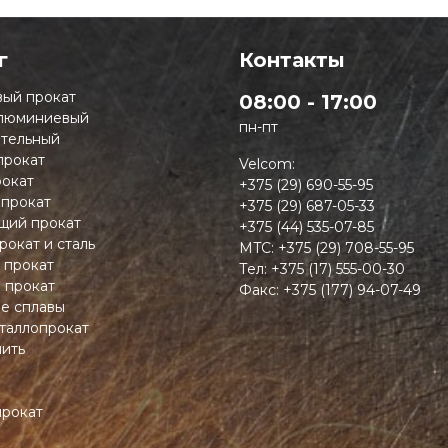
г
Контакты
ый прокат
08:00 - 17:00
люминиевый
пн-пт
тельный
прокат
Velcom:
окат
+375 (29) 690-55-95
 прокат
+375 (29) 687-05-33
ий прокат
+375 (44) 535-07-85
рокат и сталь
MTC:
+375 (29) 708-55-95
 прокат
Тел:
+375 (17) 555-00-30
 прокат
Факс:
+375 (177) 94-07-49
ие сплавы
таллопрокат
пить
прокат