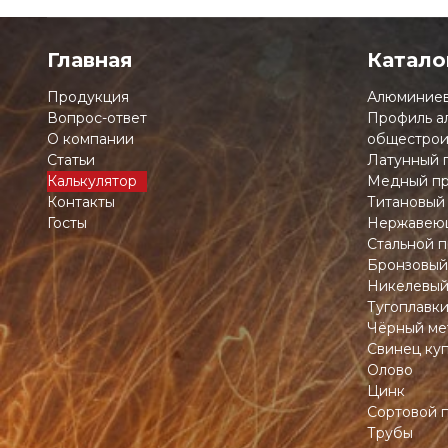
Главная
Катало
Продукция
Алюминиев
Вопрос-ответ
Профиль а
О компании
общестрои
Статьи
Латунный 
Калькулятор
Медный пр
Контакты
Титановый
Госты
Нержавеющ
Стальной п
Бронзовый
Никелевый
Тугоплавк
Чёрный ме
Свинец ку
Олово
Цинк
Сортовой 
Трубы