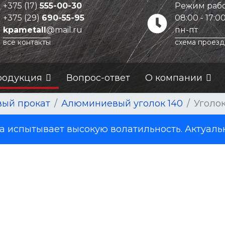
+375 (17)
555-00-30
Режим рабо
+375 (29)
690-55-95
08:00 - 17:0
kpametall
@mail.ru
пн-пт
все контакты
схема проезд
родукция
Вопрос-ответ
О компании
ый прокат
Алюминиевый уголок 140
Уголок
испытывает высокую волатильность. Актуаль