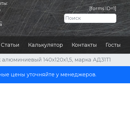
ты:
[forms ID=1]
0
Искать
а
Статьи
Калькулятор
Контакты
Госты
 алюминиевый 140x120x1,5, марка АД31Т1
ные цены уточняйте у менеджеров.