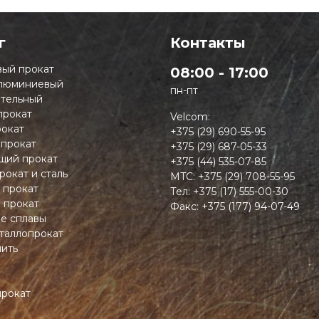
г
Контакты
ый прокат
08:00 - 17:00
люминиевый
пн-пт
тельный
прокат
Velcom:
окат
+375 (29) 690-55-95
 прокат
+375 (29) 687-05-33
ий прокат
+375 (44) 535-07-85
рокат и сталь
MTC:
+375 (29) 708-55-95
 прокат
Тел:
+375 (17) 555-00-30
 прокат
Факс:
+375 (177) 94-07-49
ие сплавы
таллопрокат
пить
прокат