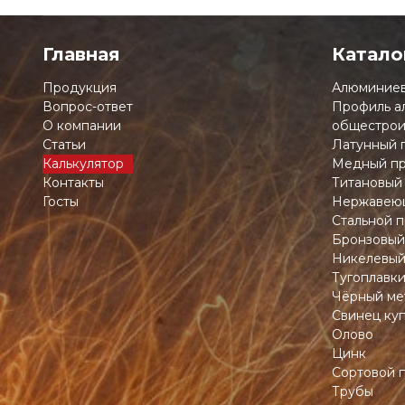
Главная
Катало
Продукция
Алюминиев
Вопрос-ответ
Профиль а
О компании
общестрои
Статьи
Латунный 
Калькулятор
Медный пр
Контакты
Титановый
Госты
Нержавеющ
Стальной п
Бронзовый
Никелевый
Тугоплавк
Чёрный ме
Свинец ку
Олово
Цинк
Сортовой 
Трубы