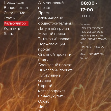
Продукция
Алюминиевый
08:00 -
Вопрос-ответ
прокат
17:00
О компании
Профиль
пн-пт
Статьи
алюминиевый
Калькулятор
общестроительный
Velcom:
Контакты
Латунный прокат
+375 (29) 690-55-95
+375 (29) 687-05-33
Госты
Медный прокат
+375 (44) 535-07-85
Титановый прокат
MTC:
+375 (29) 708-55-
95
Нержавеющий
Тел:
+375 (17) 555-00-
прокат
30
Стальной прокат и
Факс:
+375 (177) 94-
07-49
сталь
Бронзовый прокат
Никелевый прокат
Тугоплавкие
сплавы
Чёрный
металлопрокат
Свинец купить
Олово
Цинк