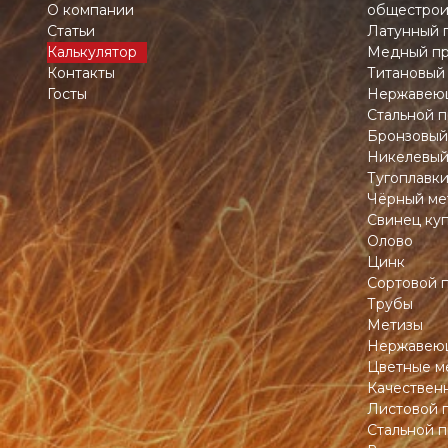
О компании
общестрои
Статьи
Латунный 
Калькулятор
Медный пр
Контакты
Титановый
Госты
Нержавеющ
Стальной п
Бронзовый
Никелевый
Тугоплавк
Чёрный ме
Свинец ку
Олово
Цинк
Сортовой 
Трубы
Метизы
Нержавеющ
Цветные м
Качествен
Листовой 
Стальной п