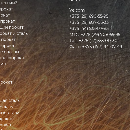
тельный
прокат
Velcom:
окат
+375 (29) 690-55-95
 прокат
+375 (29) 687-05-33
ий прокат
+375 (44) 535-07-85
рокат и сталь
MTC:
+375 (29) 708-55-95
 прокат
Тел:
+375 (17) 555-00-30
 прокат
Факс:
+375 (177) 94-07-49
ие сплавы
таллопрокат
пить
прокат
ая сталь
еталлы
ные стали
прокат
рокат