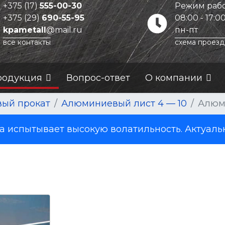
+375 (17)
555-00-30
Режим рабо
+375 (29)
690-55-95
08:00 - 17:0
kpametall
@mail.ru
пн-пт
все контакты
схема проезд
родукция
Вопрос-ответ
О компании
ый прокат
Алюминиевый лист 4 — 10
Алюм
испытывает высокую волатильность. Актуаль