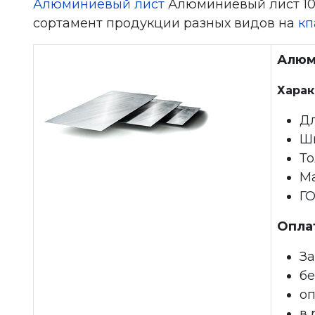
Алюминиевый лист
Алюминиевый лист 10х
сортамент продукции разных видов на
кп
Алюм
Харак
Дл
Ш
То
М
ГО
Опла
За
бе
о
в 