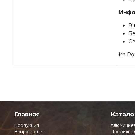
Инфо
В
Бе
С
Из Ро
Главная
Катало
Продукция
Алюминиев
Вопрос-ответ
Профиль а