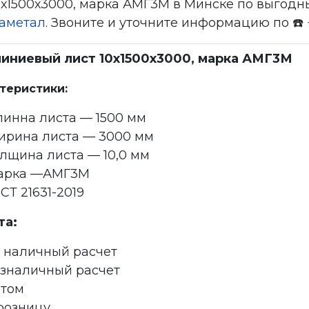
1500х3000, марка АМГ3М в Минске по выгодны
аметал
. Звоните и уточните информацию по ☎️ +
иниевый лист 10х1500х3000, марка АМГ3М
теристики:
инна листа — 1500 мм
ирина листа — 3000 мм
лщина листа — 10,0 мм
арка —АМГ3М
СТ 21631-2019
та:
 наличный расчет
зналичный расчет
птом
розницу