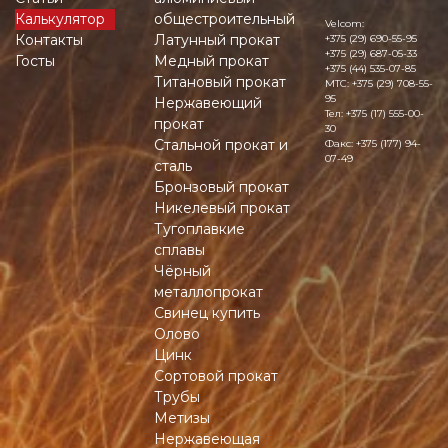
Калькулятор
общестроительный
Velcom:
Контакты
Латунный прокат
+375 (29) 690-55-95
+375 (29) 687-05-33
Госты
Медный прокат
+375 (44) 535-07-85
Титановый прокат
MTC:
+375 (29) 708-55-
95
Нержавеющий
Тел:
+375 (17) 555-00-
прокат
30
Стальной прокат и
Факс:
+375 (177) 94-
07-49
сталь
Бронзовый прокат
Никелевый прокат
Тугоплавкие
сплавы
Чёрный
металлопрокат
Свинец купить
Олово
Цинк
Сортовой прокат
Трубы
Метизы
Нержавеющая